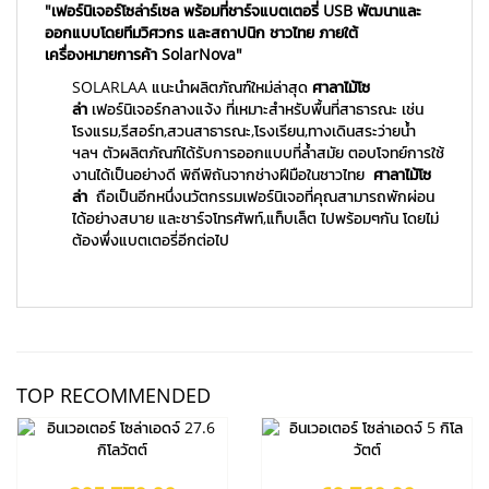
"เฟอร์นิเจอร์โซล่าร์เซล พร้อมที่ชาร์จแบตเตอรี่ USB พัฒนาและ
ออกแบบโดยทีมวิศวกร และสถาปนิก ชาวไทย ภายใต้
เครื่องหมายการค้า SolarNova"
SOLARLAA แนะนำผลิตภัณฑ์ใหม่ล่าสุด
ศาลาไม้โซ
ล่า
เฟอร์นิเจอร์กลางแจ้ง ที่เหมาะสำหรับพื้นที่สาธารณะ เช่น
โรงแรม,รีสอร์ท,สวนสาธารณะ,โรงเรียน,ทางเดินสระว่ายน้ำ
ฯลฯ ตัวผลิตภัณฑ์ได้รับการออกแบบที่ล้ำสมัย ตอบโจทย์การใช้
งานได้เป็นอย่างดี พิถีพิถันจากช่างฝีมือในชาวไทย
ศาลาไม้โซ
ล่า
ถือเป็นอีกหนึ่งนวัตกรรมเฟอร์นิเจอที่คุณสามารถพักผ่อน
ได้อย่างสบาย และชาร์จโทรศัพท์,แท็บเล็ต ไปพร้อมๆกัน โดยไม่
ต้องพึ่งแบตเตอรี่อีกต่อไป
205,770.00
69,760.00
อินเวอเตอร์ โซล่าเอดจ์ 27.6 กิโล
วัตต์
อินเวอเตอร์ โซล่าเอดจ์ 5 กิโลวัตต์
เพิ่มเข้าตะกร้า
เพิ่มเข้าตะกร้า
TOP RECOMMENDED
รายละเอียด
รายละเอียด
170,000.00